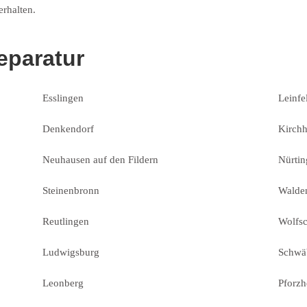
erhalten.
paratur
Esslingen
Leinfe
Denkendorf
Kirchh
Neuhausen auf den Fildern
Nürtin
Steinenbronn
Walde
Reutlingen
Wolfs
Ludwigsburg
Schwä
Leonberg
Pforz