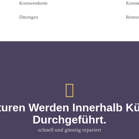
Kornwestheim
Kornt
Ditzingen
Remse
turen Werden Innerhalb Kür
Durchgeführt.
schnell und günstig repariert