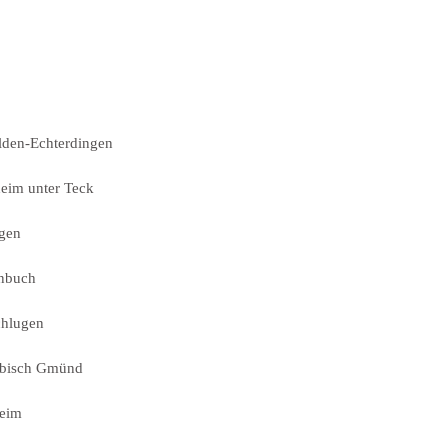
lden-Echterdingen
eim unter Teck
gen
nbuch
chlugen
bisch Gmünd
heim