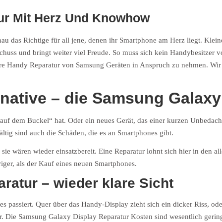
ur Mit Herz Und Knowhow
nau das Richtige für all jene, denen ihr Smartphone am Herz liegt. Kle
n Schuss und bringt weiter viel Freude. So muss sich kein Handybesitzer
 unsere Handy Reparatur von Samsung Geräten in Anspruch zu nehmen. 
native – die Samsung Galaxy
„auf dem Buckel“ hat. Oder ein neues Gerät, das einer kurzen Unbedachth
ältig sind auch die Schäden, die es an Smartphones gibt.
d sie wären wieder einsatzbereit. Eine Reparatur lohnt sich hier in den 
riger, als der Kauf eines neuen Smartphones.
atur – wieder klare Sicht
passiert. Quer über das Handy-Display zieht sich ein dicker Riss, oder
. Die Samsung Galaxy Display Reparatur Kosten sind wesentlich gering